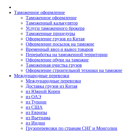
Таможенное оформление
Таможенное оформление
Таможенный калькулятор
Услуги таможенного брокера
Таможенные процедуры
Оформление грузов из Китая
Оформление посылок на таможне
Временный ввоз и вывоз товаров
Переработка на таможенной территории
Оформление обуви на таможне
Таможенная очистка грузов
Оформление строительной техники на таможне
Международные перевозки
Международные перевозки
Доставка грузов из Китая
из Южной Кореи
из ОАЭ
из Турции
из США
из Европы
из Вьетнама
из Индии
Грузоперевозки по странам СНГ и Монголии