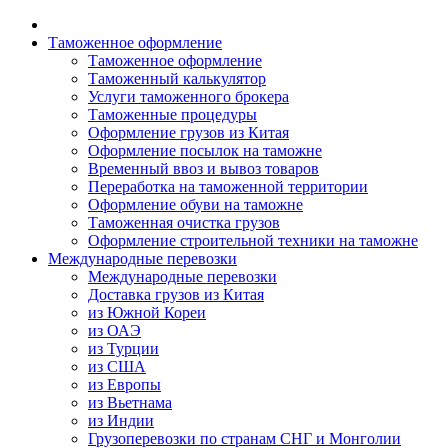
Таможенное оформление
Таможенное оформление
Таможенный калькулятор
Услуги таможенного брокера
Таможенные процедуры
Оформление грузов из Китая
Оформление посылок на таможне
Временный ввоз и вывоз товаров
Переработка на таможенной территории
Оформление обуви на таможне
Таможенная очистка грузов
Оформление строительной техники на таможне
Международные перевозки
Международные перевозки
Доставка грузов из Китая
из Южной Кореи
из ОАЭ
из Турции
из США
из Европы
из Вьетнама
из Индии
Грузоперевозки по странам СНГ и Монголии