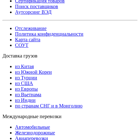
Сертификация товаров
Поиск поставщиков
Аутсорсинг ВЭД
Отслеживание
Политика конфиденциальности
Карта сайта
СОУТ
Доставка грузов
из Китая
из Южной Кореи
из Турции
из США
из Европы
из Вьетнама
из Индии
по странам СНГ и в Монголию
Международные перевозки
Автомобильные
Железнодорожные
Авиаперевозки