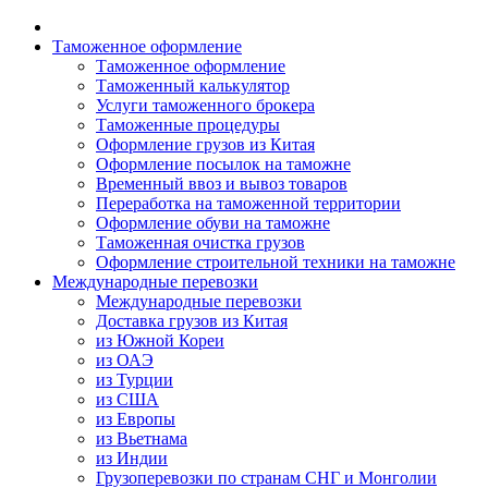
Таможенное оформление
Таможенное оформление
Таможенный калькулятор
Услуги таможенного брокера
Таможенные процедуры
Оформление грузов из Китая
Оформление посылок на таможне
Временный ввоз и вывоз товаров
Переработка на таможенной территории
Оформление обуви на таможне
Таможенная очистка грузов
Оформление строительной техники на таможне
Международные перевозки
Международные перевозки
Доставка грузов из Китая
из Южной Кореи
из ОАЭ
из Турции
из США
из Европы
из Вьетнама
из Индии
Грузоперевозки по странам СНГ и Монголии