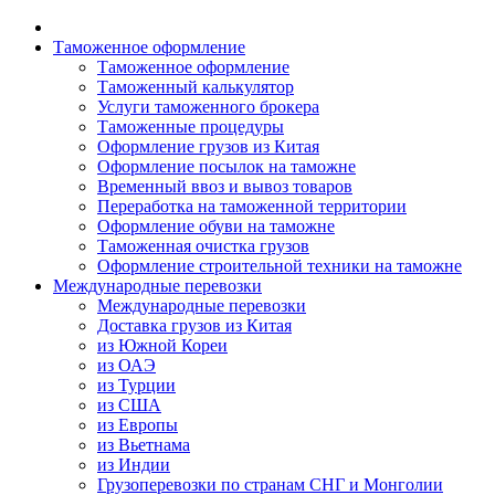
Таможенное оформление
Таможенное оформление
Таможенный калькулятор
Услуги таможенного брокера
Таможенные процедуры
Оформление грузов из Китая
Оформление посылок на таможне
Временный ввоз и вывоз товаров
Переработка на таможенной территории
Оформление обуви на таможне
Таможенная очистка грузов
Оформление строительной техники на таможне
Международные перевозки
Международные перевозки
Доставка грузов из Китая
из Южной Кореи
из ОАЭ
из Турции
из США
из Европы
из Вьетнама
из Индии
Грузоперевозки по странам СНГ и Монголии