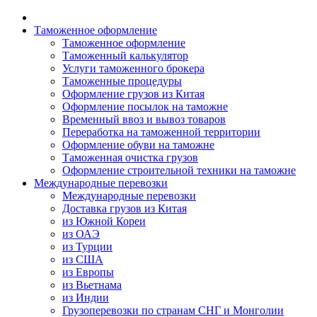
Таможенное оформление
Таможенное оформление
Таможенный калькулятор
Услуги таможенного брокера
Таможенные процедуры
Оформление грузов из Китая
Оформление посылок на таможне
Временный ввоз и вывоз товаров
Переработка на таможенной территории
Оформление обуви на таможне
Таможенная очистка грузов
Оформление строительной техники на таможне
Международные перевозки
Международные перевозки
Доставка грузов из Китая
из Южной Кореи
из ОАЭ
из Турции
из США
из Европы
из Вьетнама
из Индии
Грузоперевозки по странам СНГ и Монголии