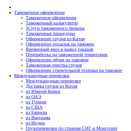
Таможенное оформление
Таможенное оформление
Таможенный калькулятор
Услуги таможенного брокера
Таможенные процедуры
Оформление грузов из Китая
Оформление посылок на таможне
Временный ввоз и вывоз товаров
Переработка на таможенной территории
Оформление обуви на таможне
Таможенная очистка грузов
Оформление строительной техники на таможне
Международные перевозки
Международные перевозки
Доставка грузов из Китая
из Южной Кореи
из ОАЭ
из Турции
из США
из Европы
из Вьетнама
из Индии
Грузоперевозки по странам СНГ и Монголии