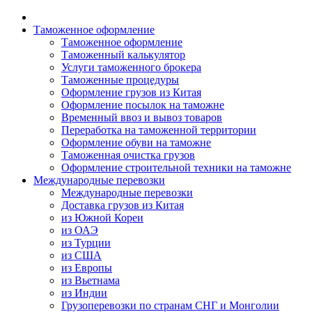
Таможенное оформление
Таможенное оформление
Таможенный калькулятор
Услуги таможенного брокера
Таможенные процедуры
Оформление грузов из Китая
Оформление посылок на таможне
Временный ввоз и вывоз товаров
Переработка на таможенной территории
Оформление обуви на таможне
Таможенная очистка грузов
Оформление строительной техники на таможне
Международные перевозки
Международные перевозки
Доставка грузов из Китая
из Южной Кореи
из ОАЭ
из Турции
из США
из Европы
из Вьетнама
из Индии
Грузоперевозки по странам СНГ и Монголии