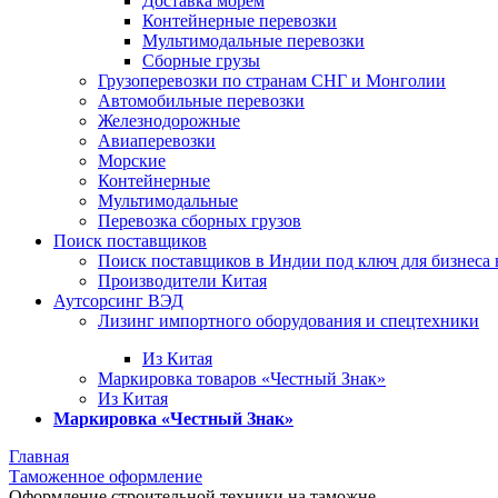
Доставка морем
Контейнерные перевозки
Мультимодальные перевозки
Сборные грузы
Грузоперевозки по странам СНГ и Монголии
Автомобильные перевозки
Железнодорожные
Авиаперевозки
Морские
Контейнерные
Мультимодальные
Перевозка сборных грузов
Поиск поставщиков
Поиск поставщиков в Индии под ключ для бизнеса 
Производители Китая
Аутсорсинг ВЭД
Лизинг импортного оборудования и спецтехники
Из Китая
Маркировка товаров «Честный Знак»
Из Китая
Маркировка «Честный Знак»
Главная
Таможенное оформление
Оформление строительной техники на таможне