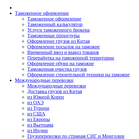
Таможенное оформление
Таможенное оформление
Таможенный калькулятор
Услуги таможенного брокера
Таможенные процедуры
Оформление грузов из Китая
Оформление посылок на таможне
Временный ввоз и вывоз товаров
Переработка на таможенной территории
Оформление обуви на таможне
Таможенная очистка грузов
Оформление строительной техники на таможне
Международные перевозки
Международные перевозки
Доставка грузов из Китая
из Южной Кореи
из ОАЭ
из Турции
из США
из Европы
из Вьетнама
из Индии
Грузоперевозки по странам СНГ и Монголии